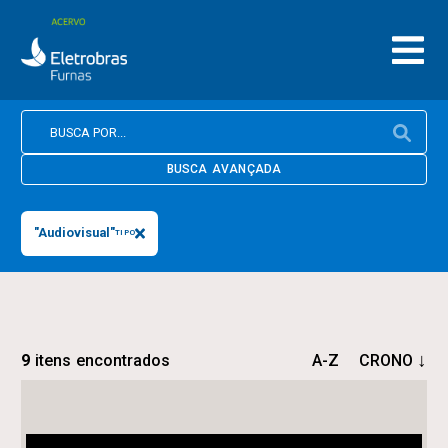
BUSCA AVANÇADA
"Audiovisual"
TIPO
9
itens encontrados
A-Z
CRONO