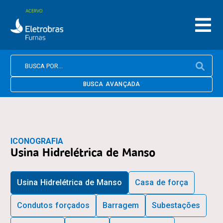
BUSCA AVANÇADA
ICONOGRAFIA
Usina Hidrelétrica de Manso
Usina Hidrelétrica de Manso
Casa de força
Condutos forçados
Barragem
Subestações