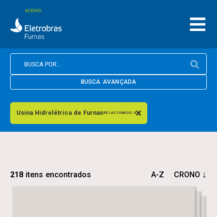
BUSCA AVANÇADA
Usina Hidrelétrica de Furnas
RELACIONADO A
218
itens encontrados
A-Z
CRONO