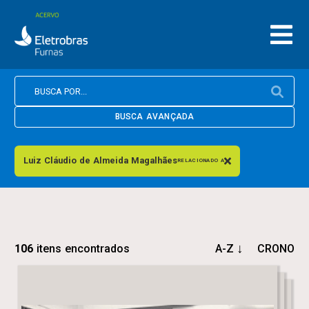
BUSCA AVANÇADA
Luiz Cláudio de Almeida Magalhães
RELACIONADO A
106
itens encontrados
A-Z
CRONO