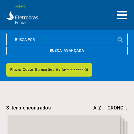
BUSCA AVANÇADA
Flavio Cesar Guimarães Avila
RELACIONADO A
3
itens encontrados
A-Z
CRONO