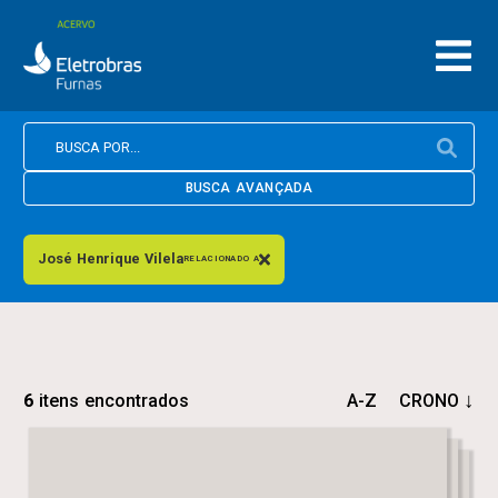
BUSCA AVANÇADA
José Henrique Vilela
RELACIONADO A
6
itens encontrados
A-Z
CRONO